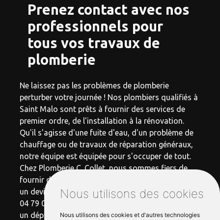
Prenez contact avec nos
professionnels pour
tous vos travaux de
plomberie
Ne laissez pas les problèmes de plomberie
perturber votre journée ! Nos plombiers qualifiés à
Saint Malo sont prêts à fournir des services de
premier ordre, de l'installation à la rénovation.
Qu'il s'agisse d'une fuite d'eau, d'un problème de
chauffage ou de travaux de réparation généraux,
notre équipe est équipée pour s'occuper de tout.
Chez Plomberie C. Collet, nous sommes fiers de
fournir des services rapides et fiables. Demandez
Nous utilisons des cookies
un devis sur notre site internet ou appelez-nous au
04 79 06 11 29 pour une réponse immédiate. Pour
un dépannage plomberie Saint Malo de qualité et
Nous utilisons des cookies et d'autres technologies