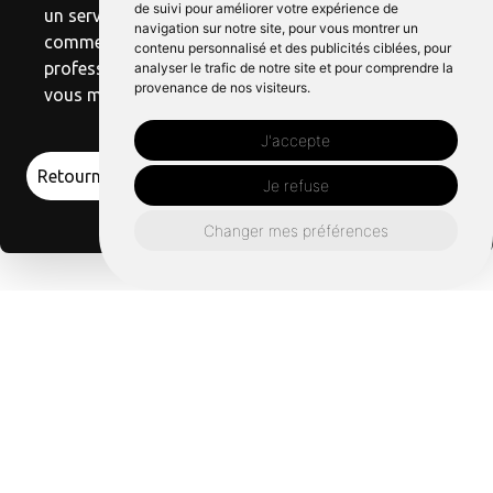
de suivi pour améliorer votre expérience de
un service client exceptionnel, choisissez-nous
navigation sur notre site, pour vous montrer un
comme solution. Faites confiance à nos
contenu personnalisé et des publicités ciblées, pour
professionnels pour vous offrir le savoir-faire que
analyser le trafic de notre site et pour comprendre la
provenance de nos visiteurs.
vous méritez.
J'accepte
Retourner vers plomberie-collet-dinard.fr
Je refuse
Changer mes préférences
Un besoin en Dépannage
plomberie près de Saint
malo ?